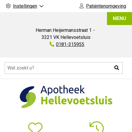
Instellingen
Patiëntenomgeving
Apotheek
MENU
Hellevoetsluis
Herman Heijermansstraat
1
3221 VK
Hellevoetsluis
Tel:
0181-315955
Hoofdmenu
Zoeke