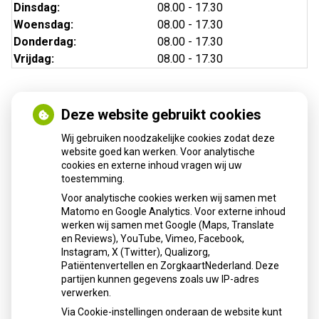
Dinsdag:
08.00 - 17.30
Woensdag:
08.00 - 17.30
Donderdag:
08.00 - 17.30
Vrijdag:
08.00 - 17.30
Deze website gebruikt cookies
Nieuws
Wij gebruiken noodzakelijke cookies zodat deze
Sinds huisartsen afslankmedicijnen mogen voorschrijven,
website goed kan werken. Voor analytische
cookies en externe inhoud vragen wij uw
neemt gebruik toe
toestemming.
Schurft sinds corona geen vergeten ziekte meer: aantal
Voor analytische cookies werken wij samen met
uitbraken fors gestegen
Matomo en Google Analytics. Voor externe inhoud
Stoppen met afslankmedicijnen betekent zonder
werken wij samen met Google (Maps, Translate
leefstijlaanpassingen weer gewichtstoename
en Reviews), YouTube, Vimeo, Facebook,
Instagram, X (Twitter), Qualizorg,
Kookadvies drinkwater in provincie Utrecht vanwege
Patiëntenvertellen en ZorgkaartNederland. Deze
besmetting
partijen kunnen gegevens zoals uw IP-adres
Terugroepactie babyvoeding Nestlé: bacterie kan baby’s
verwerken.
ziek maken
Via Cookie-instellingen onderaan de website kunt