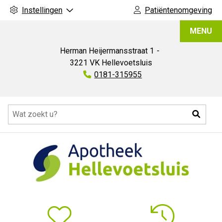
Instellingen
Patiëntenomgeving
Apotheek
MENU
Hellevoetsluis
Herman Heijermansstraat
1
3221 VK
Hellevoetsluis
Tel:
0181-315955
Hoofdmenu
Zoeke