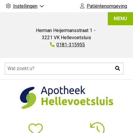
Instellingen
Patiëntenomgeving
Apotheek
MENU
Hellevoetsluis
Herman Heijermansstraat
1
3221 VK
Hellevoetsluis
Tel:
0181-315955
Hoofdmenu
Zoeke