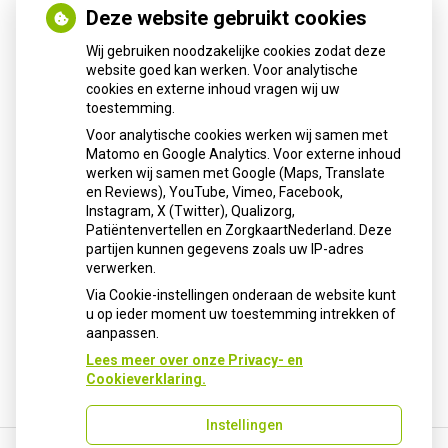
Deze website gebruikt cookies
Nieuws
Wij gebruiken noodzakelijke cookies zodat deze
Sinds huisartsen afslankmedicijnen mogen voorschrijven,
website goed kan werken. Voor analytische
cookies en externe inhoud vragen wij uw
neemt gebruik toe
toestemming.
Schurft sinds corona geen vergeten ziekte meer: aantal
Voor analytische cookies werken wij samen met
uitbraken fors gestegen
Matomo en Google Analytics. Voor externe inhoud
Stoppen met afslankmedicijnen betekent zonder
werken wij samen met Google (Maps, Translate
leefstijlaanpassingen weer gewichtstoename
en Reviews), YouTube, Vimeo, Facebook,
Instagram, X (Twitter), Qualizorg,
Kookadvies drinkwater in provincie Utrecht vanwege
Patiëntenvertellen en ZorgkaartNederland. Deze
besmetting
partijen kunnen gegevens zoals uw IP-adres
Terugroepactie babyvoeding Nestlé: bacterie kan baby’s
verwerken.
ziek maken
Via Cookie-instellingen onderaan de website kunt
u op ieder moment uw toestemming intrekken of
aanpassen.
Lees meer over onze Privacy- en
Cookieverklaring.
Instellingen