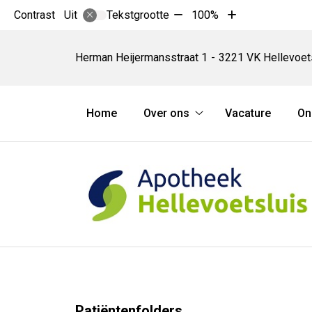
Tekst
Tekst
Contrast
Tekstgrootte
100%
Uit
verkleinen
vergroten
Apotheek
met
met
Hellevoetsluis
Herman Heijermansstraat
1
3221 VK
Hellevoet
10%
10%
Hoofdmenu
Home
Over ons
Vacature
On
Over
ons
submenu
Patiëntenfolders