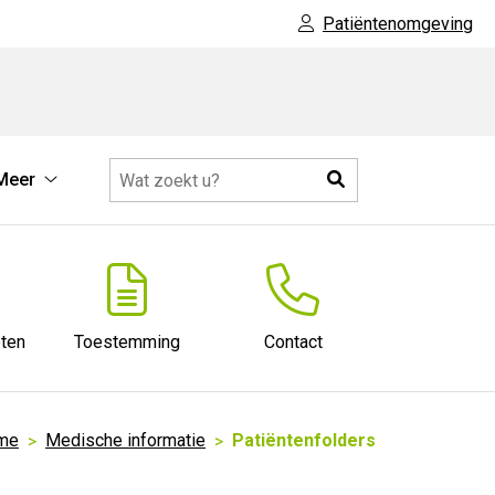
Patiëntenomgeving
Zoeken
Meer
Meer
submenu
ten
Toestemming
Contact
me
Medische informatie
Patiëntenfolders