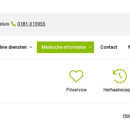
sluis
Tel:
0181-315955
line diensten
Medische informatie
Contact
Online
Medische
diensten
informatie
submenu
submenu
Pilservice
Herhaalrecep
Ho