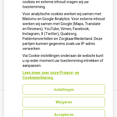
cookies en externe inhoud vragen wij uw
neemt gebruik toe
toestemming.
Schurft sinds corona geen vergeten ziekte meer: aantal
Voor analytische cookies werken wij samen met
uitbraken fors gestegen
Matomo en Google Analytics. Voor externe inhoud
Stoppen met afslankmedicijnen betekent zonder
werken wij samen met Google (Maps, Translate
leefstijlaanpassingen weer gewichtstoename
en Reviews), YouTube, Vimeo, Facebook,
Instagram, X (Twitter), Qualizorg,
Kookadvies drinkwater in provincie Utrecht vanwege
Patiëntenvertellen en ZorgkaartNederland. Deze
besmetting
partijen kunnen gegevens zoals uw IP-adres
Terugroepactie babyvoeding Nestlé: bacterie kan baby’s
verwerken.
ziek maken
Via Cookie-instellingen onderaan de website kunt
u op ieder moment uw toestemming intrekken of
aanpassen.
Lees meer over onze Privacy- en
Cookieverklaring.
Instellingen
Weigeren
Uw Zorg Online
|
Beheer
info-apotheekhellevoetsluis@ezorg.nl
Accepteren