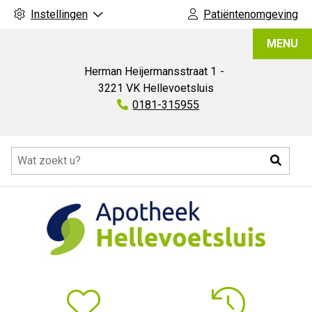
Instellingen
Patiëntenomgeving
Apotheek
MENU
Hellevoetsluis
Herman Heijermansstraat
1
3221 VK
Hellevoetsluis
Tel:
0181-315955
Hoofdmenu
Zoeke