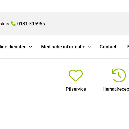
sluis
Tel:
0181-315955
line diensten
Medische informatie
Contact
Online
Medische
diensten
informatie
submenu
submenu
Pilservice
Herhaalrecep