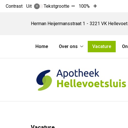
Tekst
Tekst
Contrast
Tekstgrootte
100%
Uit
verkleinen
vergroten
Apotheek
met
met
Hellevoetsluis
Herman Heijermansstraat
1
3221 VK
Hellevoet
10%
10%
Hoofdmenu
Home
Over ons
Vacature
On
Over
ons
submenu
Vacature