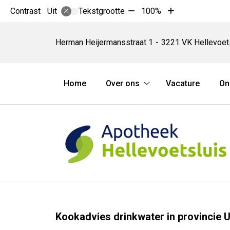
Tekst
Tekst
Contrast
Tekstgrootte
100%
Uit
verkleinen
vergroten
Apotheek
met
met
Hellevoetsluis
Herman Heijermansstraat
1
3221 VK
Hellevoet
10%
10%
Hoofdmenu
Home
Over ons
Vacature
On
Over
ons
submenu
Kookadvies drinkwater in provincie 