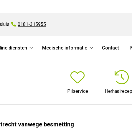
sluis
Tel:
0181-315955
line diensten
Medische informatie
Contact
Online
Medische
diensten
informatie
submenu
submenu
Pilservice
Herhaalrecep
Utrecht vanwege besmetting