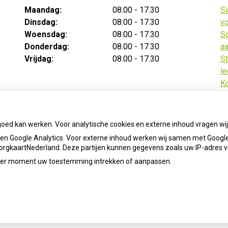
Maandag:
08.00 - 17.30
Si
Dinsdag:
08.00 - 17.30
vo
Woensdag:
08.00 - 17.30
Sc
Donderdag:
08.00 - 17.30
aa
Vrijdag:
08.00 - 17.30
St
le
Ko
v
Te
ba
goed kan werken. Voor analytische cookies en externe inhoud vragen w
n Google Analytics. Voor externe inhoud werken wij samen met Google
 ZorgkaartNederland. Deze partijen kunnen gegevens zoals uw IP-adres 
ieder moment uw toestemming intrekken of aanpassen.
info-apotheekhellevoetsluis@ezorg.nl
Priva