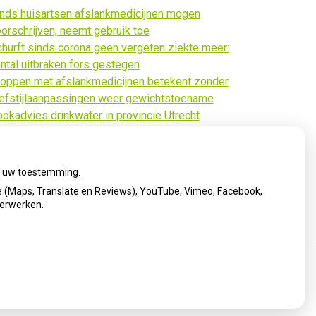
nds huisartsen afslankmedicijnen mogen
orschrijven, neemt gebruik toe
hurft sinds corona geen vergeten ziekte meer:
ntal uitbraken fors gestegen
oppen met afslankmedicijnen betekent zonder
efstijlaanpassingen weer gewichtstoename
okadvies drinkwater in provincie Utrecht
anwege besmetting
rugroepactie babyvoeding Nestlé: bacterie kan
by’s ziek maken
ij uw toestemming.
 (Maps, Translate en Reviews), YouTube, Vimeo, Facebook,
verwerken.
cy verklaring
|
Cookie-instellingen
|
Voorwaarden