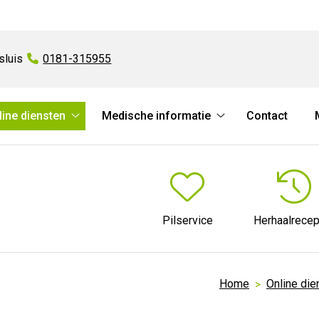
sluis
Tel:
0181-315955
line diensten
Medische informatie
Contact
Online
Medische
diensten
informatie
submenu
submenu
Pilservice
Herhaalrecep
Home
Online die