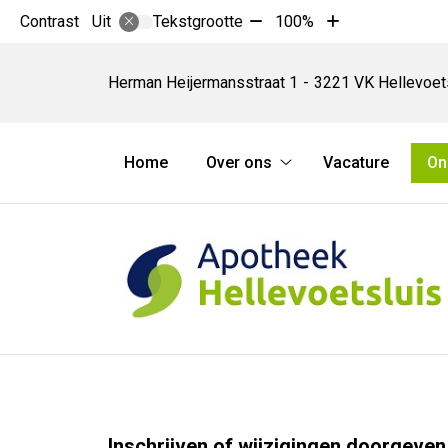
Tekst
Tekst
Contrast
Tekstgrootte
100%
Uit
verkleinen
vergroten
Apotheek
met
met
Hellevoetsluis
Herman Heijermansstraat
1
3221 VK
Hellevoet
10%
10%
Hoofdmenu
Home
Over ons
Vacature
On
Over
ons
submenu
Inschrijven of wijzigingen doorgeven