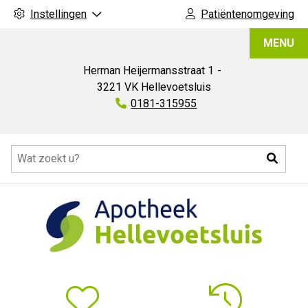
Instellingen
Patiëntenomgeving
Apotheek
MENU
Hellevoetsluis
Herman Heijermansstraat
1
3221 VK
Hellevoetsluis
Tel:
0181-315955
Hoofdmenu
Zoeke