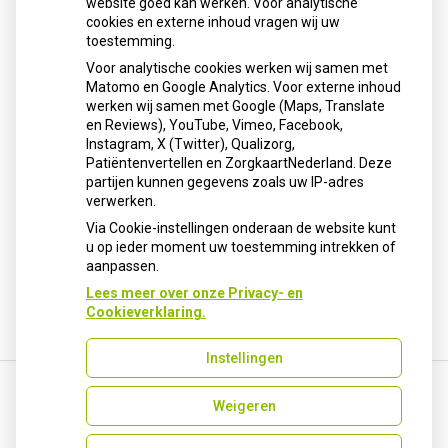
Sinds huisartsen afslankmedicijnen mogen voorschrijven,
website goed kan werken. Voor analytische
cookies en externe inhoud vragen wij uw
neemt gebruik toe
toestemming.
Schurft sinds corona geen vergeten ziekte meer: aantal
Voor analytische cookies werken wij samen met
uitbraken fors gestegen
Matomo en Google Analytics. Voor externe inhoud
Stoppen met afslankmedicijnen betekent zonder
werken wij samen met Google (Maps, Translate
leefstijlaanpassingen weer gewichtstoename
en Reviews), YouTube, Vimeo, Facebook,
Instagram, X (Twitter), Qualizorg,
Kookadvies drinkwater in provincie Utrecht vanwege
Patiëntenvertellen en ZorgkaartNederland. Deze
besmetting
partijen kunnen gegevens zoals uw IP-adres
Terugroepactie babyvoeding Nestlé: bacterie kan baby’s
verwerken.
ziek maken
Via Cookie-instellingen onderaan de website kunt
u op ieder moment uw toestemming intrekken of
aanpassen.
Lees meer over onze Privacy- en
Cookieverklaring.
Instellingen
Weigeren
Uw Zorg Online
|
Beheer
info-apotheekhellevoetsluis@ezorg.nl