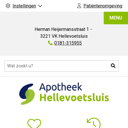
Instellingen
Patiëntenomgeving
Apotheek
MENU
Hellevoetsluis
Herman Heijermansstraat
1
3221 VK
Hellevoetsluis
Tel:
0181-315955
Hoofdmenu
Zoeke